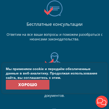
Бесплатные консультации
Ответим на все ваши вопросы и поможем разобраться с
нюансами законодательства.
Мы применяем cookie и передаём обезличенные
данные в веб-аналитику. Продолжая использование
Персональный менеджер
сайта, вы соглашаетесь с этим.
ХОРОШО
Сопроводим вас в течение всего процесса оформления
документов, решим текущие вопросы, составим архив
документов.