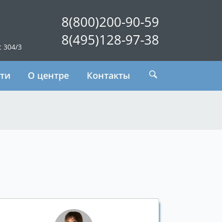
8(800)200-90-59
8(495)128-97-38
с 304/3
ти
О центре
Контакты