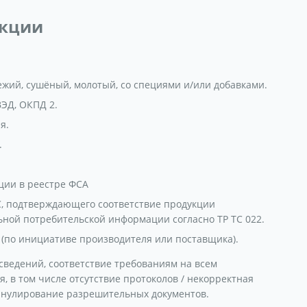
укции
жий, сушёный, молотый, со специями и/или добавками.
ЭД, ОКПД 2.
я.
.
ции в реестре ФСА
, подтверждающего соответствие продукции
ьной потребительской информации согласно ТР ТС 022.
(по инициативе производителя или поставщика).
сведений, соответствие требованиям на всем
 в том числе отсутствие протоколов / некорректная
ннулирование разрешительных документов.