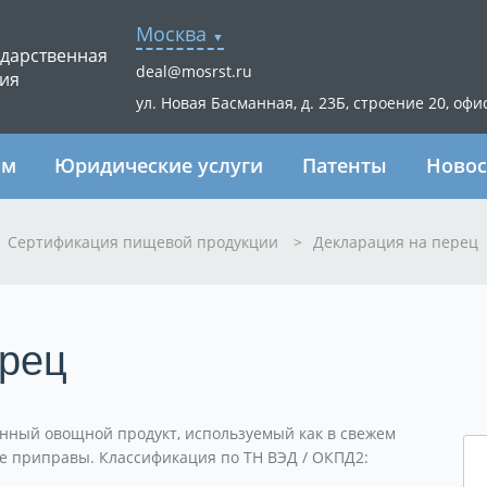
Москва
ударственная
deal@mosrst.ru
ия
ул. Новая Басманная, д. 23Б, строение 20, офи
ям
Юридические услуги
Патенты
Новос
Сертификация пищевой продукции
>
Декларация на перец
ерец
нный овощной продукт, используемый как в свежем
тве приправы. Классификация по ТН ВЭД / ОКПД2: