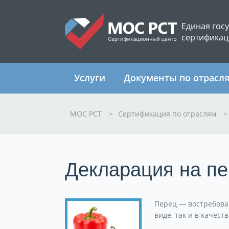
Единая гос
сертификац
Услуги
Документы по отрасл
МОС РСТ
>
Сертификация по отраслям
>
Декларация на п
Перец — востребова
виде, так и в качес