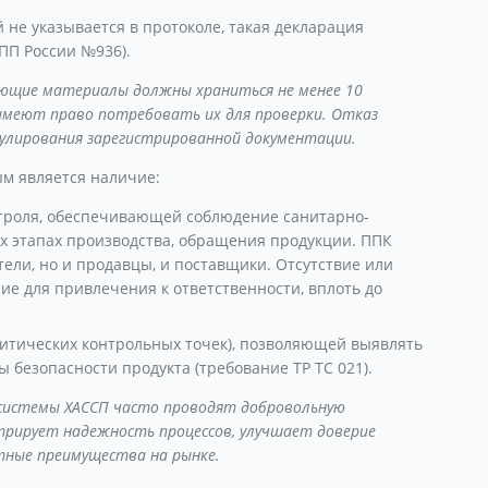
 не указывается в протоколе, такая декларация
ПП России №936).
ющие материалы должны храниться не менее 10
 имеют право потребовать их для проверки. Отказ
нулирования зарегистрированной документации.
м является наличие:
троля, обеспечивающей соблюдение санитарно-
х этапах производства, обращения продукции. ППК
ели, но и продавцы, и поставщики. Отсутствие или
 для привлечения к ответственности, вплоть до
ритических контрольных точек), позволяющей выявлять
 безопасности продукта (требование ТР ТС 021).
 системы ХАССП часто проводят добровольную
трирует надежность процессов, улучшает доверие
тные преимущества на рынке.