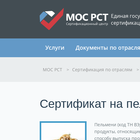
Единая гос
сертификац
Услуги
Документы по отрасл
МОС РСТ
>
Сертификация по отраслям
>
Сертификат на п
Пельмени (код ТН ВЭД
продукты, относящие
способу выпуска пр