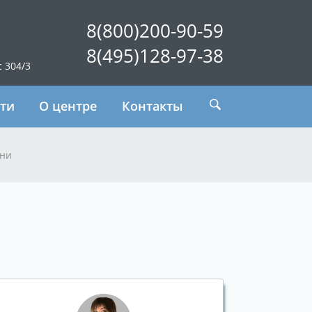
8(800)200-90-59
8(495)128-97-38
с 304/3
ти
О центре
Контакты
ени