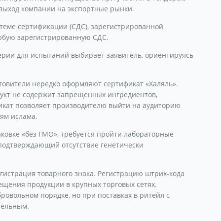
т выход компании на экспортные рынки.
теме сертификации (СДС), зарегистрированной
любую зарегистрированную СДС.
ерии для испытаний выбирает заявитель, ориентируясь
готовители нередко оформляют сертификат «Халяль».
дукт не содержит запрещенных ингредиентов,
икат позволяет производителю выйти на аудиторию
ям ислама.
аковке «без ГМО», требуется пройти лабораторные
 подтверждающий отсутствие генетически
истрация товарного знака. Регистрацию штрих-кода
ещения продукции в крупных торговых сетях.
овольном порядке, но при поставках в ритейл с
тельным.