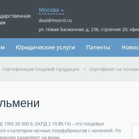
Москва
ударственная
deal@mosrst.ru
ия
ул. Новая Басманная, д. 23Б, строение 20, офи
ям
Юридические услуги
Патенты
Новос
Сертификация пищевой продукции
>
Сертификат на пельм
ельмени
 1902 20 300 0, ОКПД 2 10.85.14) – это пищевые
ся к категории мучных полуфабрикатов с начинкой. По
одукцию разделяют на виды: