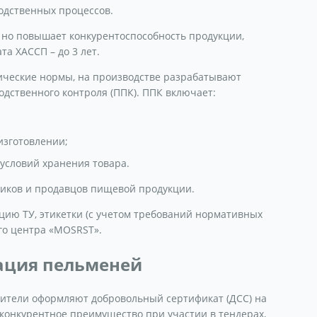
одственных процессов.
 но повышает конкурентоспособность продукции,
а ХАССП – до 3 лет.
ические нормы, на производстве разрабатывают
дственного контроля (ППК). ППК включает:
изготовлении;
 условий хранения товара.
щиков и продавцов пищевой продукции.
цию ТУ, этикетки (с учетом требований нормативных
го центра «MOSRST».
ация пельменей
дители оформляют добровольный сертификат (ДСС) на
конкурентное преимущество при участии в тендерах,