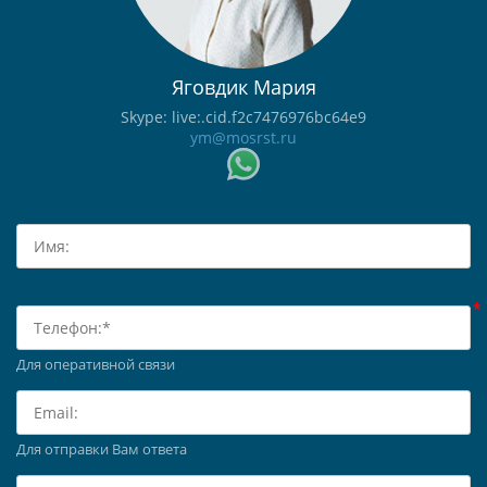
Яговдик Мария
Skype: live:.cid.f2c7476976bc64e9
ym@mosrst.ru
Для оперативной связи
Для отправки Вам ответа