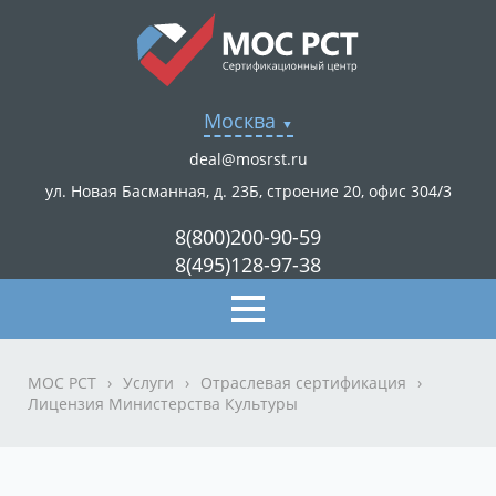
Москва
deal@mosrst.ru
ул. Новая Басманная, д. 23Б, строение 20, офис 304/3
8(800)200-90-59
8(495)128-97-38
МОС РСТ
›
Услуги
›
Отраслевая сертификация
›
Лицензия Министерства Культуры