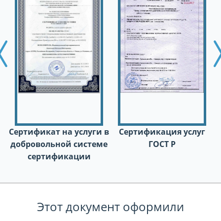
N
ous
1
Сертификат на услуги в
Сертификация услуг
добровольной системе
ГОСТ Р
сертификации
Этот документ оформили