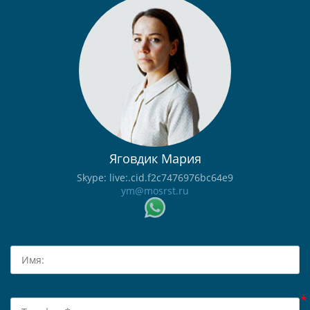
Яговдик Мария
Skype: live:.cid.f2c7476976bc64e9
ym@mosrst.ru