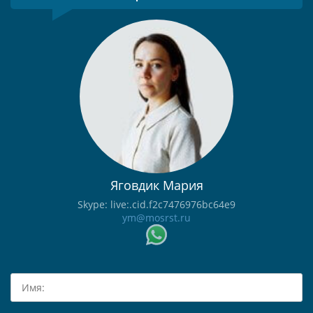
Яговдик Мария
Skype: live:.cid.f2c7476976bc64e9
ym@mosrst.ru