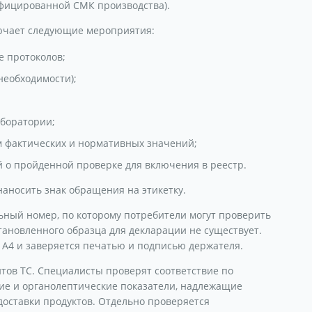
ифицированной СМК производства).
лючает следующие мероприятия:
е протоколов;
необходимости);
аборатории;
м фактических и нормативных значений;
й о пройденной проверке для включения в реестр.
аносить знак обращения на этикетку.
ный номер, по которому потребители могут проверить
тановленного образца для декларации не существует.
 А4 и заверяется печатью и подписью держателя.
тов ТС. Специалисты проверят соответствие по
кие и органолептические показатели, надлежащие
 доставки продуктов. Отдельно проверяется