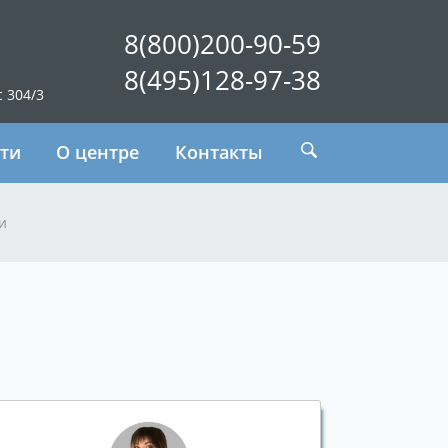
8(800)200-90-59
8(495)128-97-38
с 304/3
ти
О центре
Контакты
и