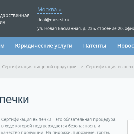
Москва
ударственная
deal@mosrst.ru
ия
ул. Новая Басманная, д. 23Б, строение 20, офи
ям
Юридические услуги
Патенты
Новос
Сертификация пищевой продукции
>
Сертификация выпечк
печки
Сертификация выпечки – это обязательная процедура,
в ходе которой подтверждается безопасность и
качество продукции. На пирожки, пирожные, торты,