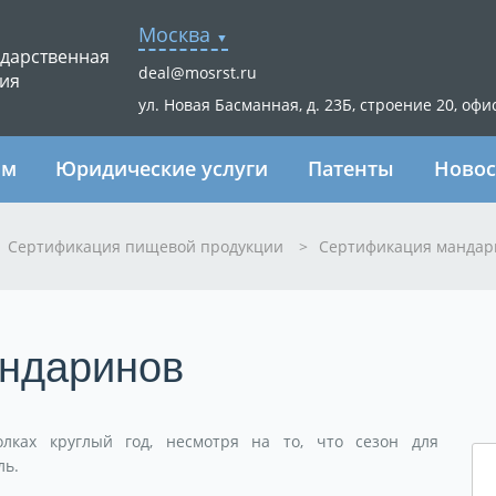
Москва
ударственная
deal@mosrst.ru
ия
ул. Новая Басманная, д. 23Б, строение 20, офи
ям
Юридические услуги
Патенты
Новос
Сертификация пищевой продукции
>
Сертификация мандар
ндаринов
лках круглый год, несмотря на то, что сезон для
ль.