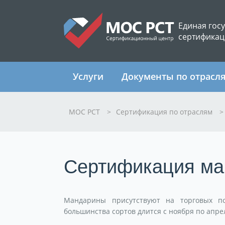
Единая гос
сертификац
Услуги
Документы по отрасл
МОС РСТ
>
Сертификация по отраслям
>
Сертификация ма
Мандарины присутствуют на торговых по
большинства сортов длится с ноября по апре