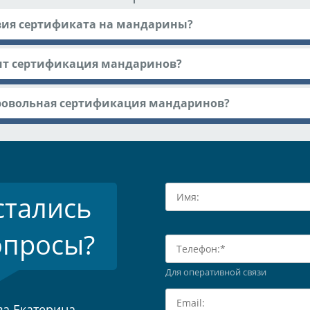
вия сертификата на мандарины?
ит сертификация мандаринов?
ровольная сертификация мандаринов?
стались
опросы?
Для оперативной связи
а Екатерина