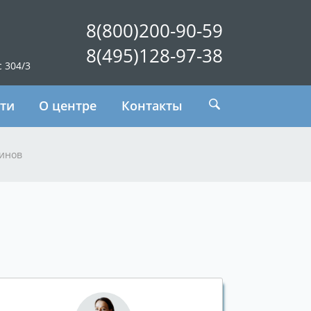
8(800)200-90-59
8(495)128-97-38
с 304/3
ти
О центре
Контакты
инов