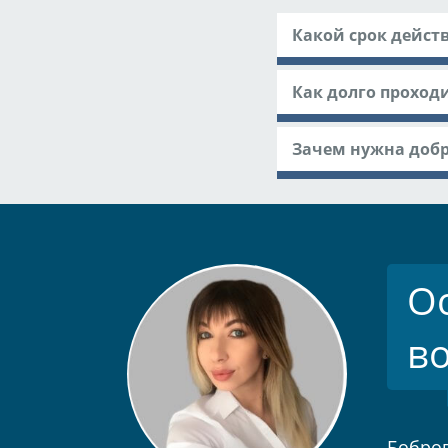
Какой срок дейст
Как долго проход
Зачем нужна доб
О
в
Бобров