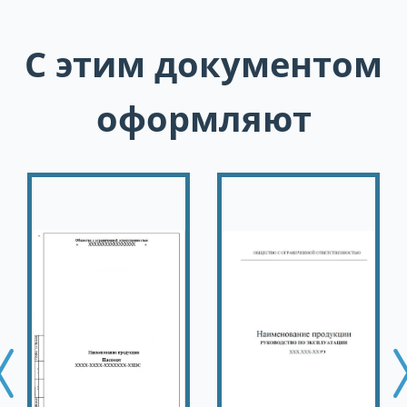
С этим документом
оформляют
N
ous