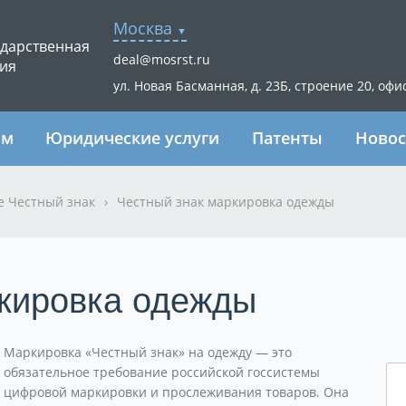
Москва
ударственная
deal@mosrst.ru
ия
ул. Новая Басманная, д. 23Б, строение 20, офи
ям
Юридические услуги
Патенты
Новос
е Честный знак
›
Честный знак маркировка одежды
ркировка одежды
Маркировка «Честный знак» на одежду — это
обязательное требование российской госсистемы
цифровой маркировки и прослеживания товаров. Она