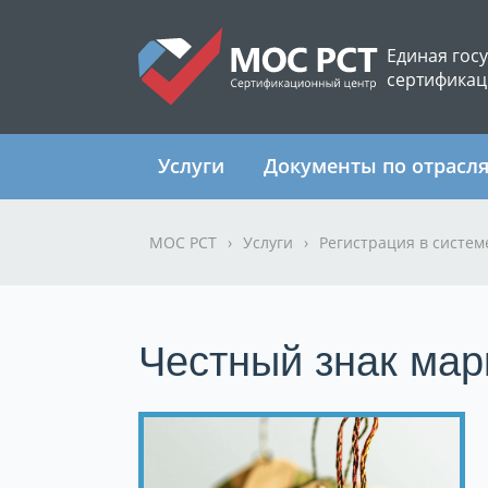
Единая гос
сертификац
Услуги
Документы по отрасл
МОС РСТ
›
Услуги
›
Регистрация в систем
Честный знак ма