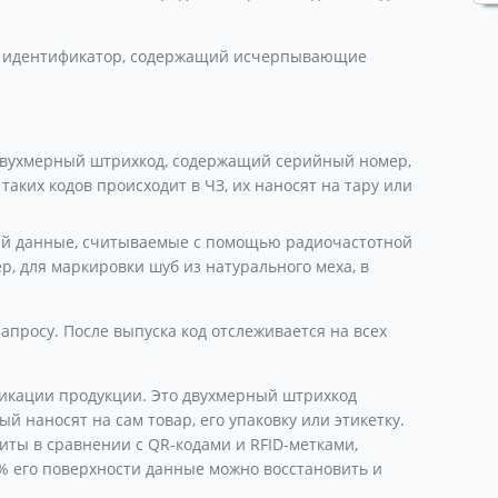
й идентификатор, содержащий исчерпывающие
двухмерный штрихкод, содержащий серийный номер,
аких кодов происходит в ЧЗ, их наносят на тару или
ий данные, считываемые с помощью радиочастотной
, для маркировки шуб из натурального меха, в
просу. После выпуска код отслеживается на всех
икации продукции. Это двухмерный штрихкод
 наносят на сам товар, его упаковку или этикетку.
иты в сравнении с QR-кодами и RFID-метками,
% его поверхности данные можно восстановить и