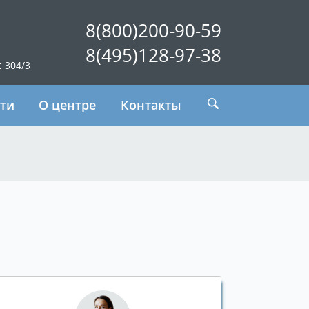
8(800)200-90-59
8(495)128-97-38
с 304/3
ти
О центре
Контакты