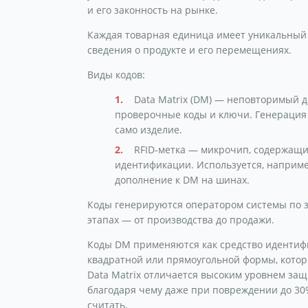
и его законность на рынке.
Каждая товарная единица имеет уникальны
сведения о продукте и его перемещениях.
Виды кодов:
Data Matrix (DM) — неповторимый 
проверочные коды и ключи. Генерация т
само изделие.
RFID-метка — микрочип, содержащ
идентификации. Используется, например
дополнение к DM на шинах.
Коды генерируются оператором системы по за
этапах — от производства до продажи.
Коды DM применяются как средство идентиф
квадратной или прямоугольной формы, который
Data Matrix отличается высоким уровнем защ
благодаря чему даже при повреждении до 30
считать.