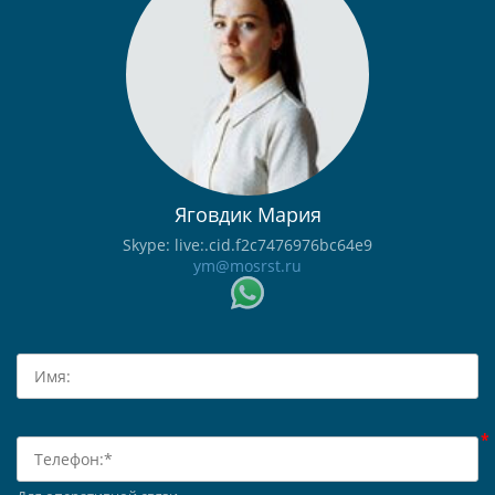
Яговдик Мария
Skype: live:.cid.f2c7476976bc64e9
ym@mosrst.ru