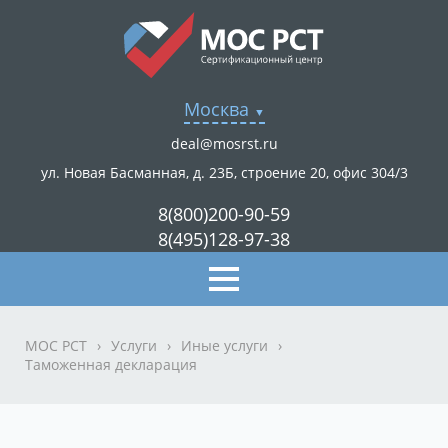
Москва
deal@mosrst.ru
ул. Новая Басманная, д. 23Б, строение 20, офис 304/3
8(800)200-90-59
8(495)128-97-38
МОС РСТ
›
Услуги
›
Иные услуги
›
Таможенная декларация