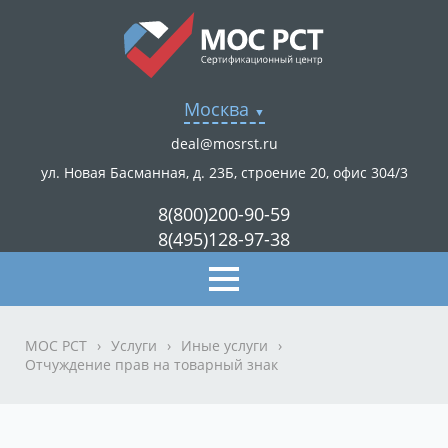
Москва
deal@mosrst.ru
ул. Новая Басманная, д. 23Б, строение 20, офис 304/3
8(800)200-90-59
8(495)128-97-38
МОС РСТ
›
Услуги
›
Иные услуги
›
Отчуждение прав на товарный знак