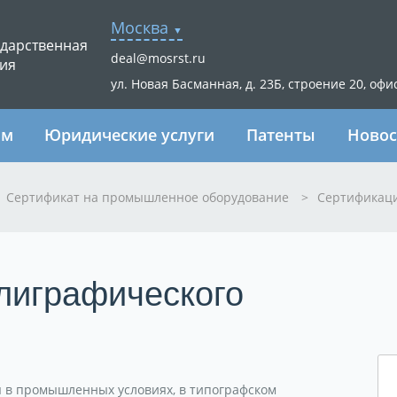
Москва
ударственная
deal@mosrst.ru
ия
ул. Новая Басманная, д. 23Б, строение 20, офи
ям
Юридические услуги
Патенты
Новос
Сертификат на промышленное оборудование
>
Сертификаци
лиграфического
 в промышленных условиях, в типографском