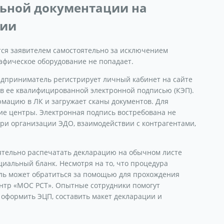
льной документации на
фии
тся заявителем самостоятельно за исключением
афическое оборудование не попадает.
едприниматель регистрирует личный кабинет на сайте
ив ее квалифицированной электронной подписью (КЭП).
мацию в ЛК и загружает сканы документов. Для
е центры. Электронная подпись востребована не
при организации ЭДО, взаимодействии с контрагентами,
ятельно распечатать декларацию на обычном листе
ециальный бланк. Несмотря на то, что процедура
ль может обратиться за помощью для прохождения
нтр «МОС РСТ». Опытные сотрудники помогут
, оформить ЭЦП, составить макет декларации и