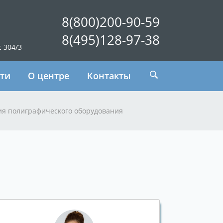
8(800)200-90-59
8(495)128-97-38
с 304/3
ти
О центре
Контакты
я полиграфического оборудования