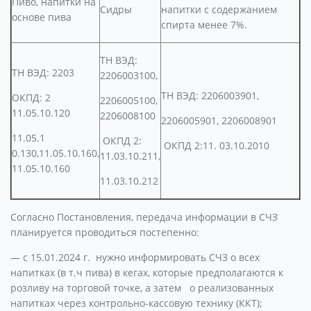
Пиво, напитки на
Сидры
напитки с содержанием
основе пива
спирта менее 7%.
ТН ВЭД:
ТН ВЭД: 2203
2206003100,
ТН ВЭД: 2206003901,
ОКПД: 2
2206005100,
11.05.10.120
2206008100
2206005901, 2206008901
11.05.1
ОКПД 2:
ОКПД 2:11. 03.10.2010
0.130,11.05.10.160,
11.03.10.211,
11.05.10.160
11.03.10.212
Согласно Постановления, передача информации в СЧЗ
планируется проводиться постепенно:
— с 15.01.2024 г. нужно информировать СЧЗ о всех
напитках (в т.ч пива) в кегах, которые предполагаются к
розливу на торговой точке, а затем о реализованных
напитках через контрольно-кассовую технику (ККТ);