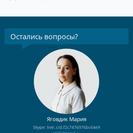
Остались вопросы?
Яговдик Мария
Skype: live:.cid.f2c7476976bc64e9
ym@mosrst.ru