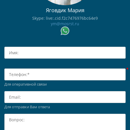
Яговдик Мария
Skype: live:.cid.f2c7476976bc64e9
ym@mosrst.ru
Для оперативной связи
Для отправки Вам ответа