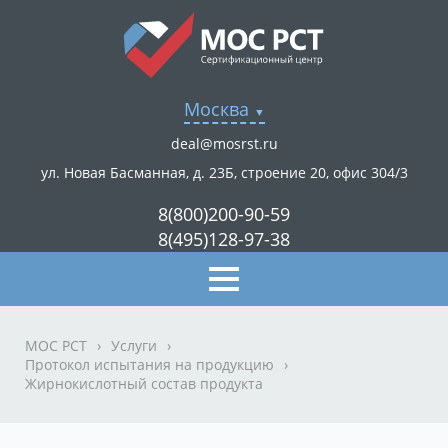
Москва
deal@mosrst.ru
ул. Новая Басманная, д. 23Б, строение 20, офис 304/3
8(800)200-90-59
8(495)128-97-38
МОС РСТ
›
Услуги
›
Протокол испытания на продукцию
›
Жирнокислотный состав продукта