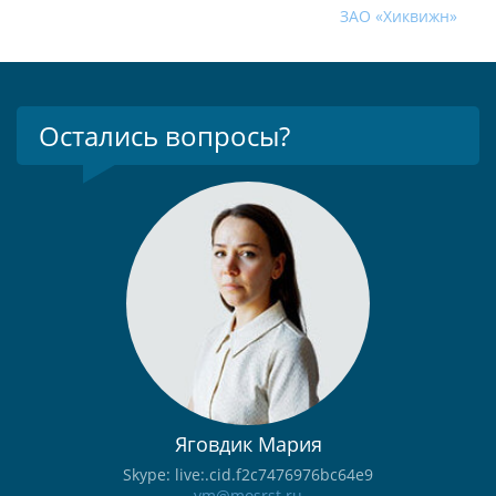
ЗАО «Хиквижн»
Остались вопросы?
Яговдик Мария
Skype: live:.cid.f2c7476976bc64e9
ym@mosrst.ru