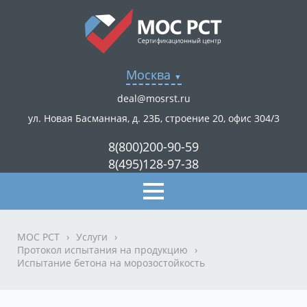
Москва
deal@mosrst.ru
ул. Новая Басманная, д. 23Б, строение 20, офис 304/3
8(800)200-90-59
8(495)128-97-38
МОС РСТ
›
Услуги
›
Протокол испытания на продукцию
›
Испытание бетона на морозостойкость