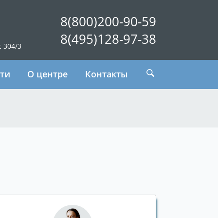
8(800)200-90-59
8(495)128-97-38
с 304/3
ти
О центре
Контакты