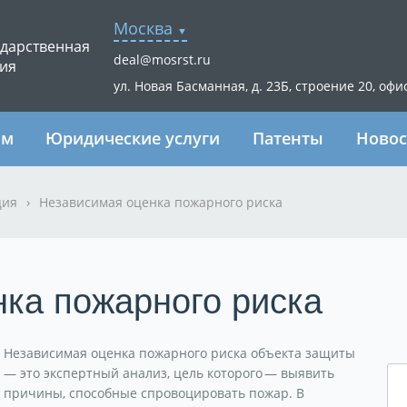
Москва
ударственная
deal@mosrst.ru
ия
ул. Новая Басманная, д. 23Б, строение 20, офи
ям
Юридические услуги
Патенты
Новос
ция
›
Независимая оценка пожарного риска
ка пожарного риска
Независимая оценка пожарного риска объекта защиты
— это экспертный анализ, цель которого — выявить
причины, способные спровоцировать пожар. В