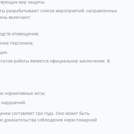
ствующих мер защиты.
рты разрабатывают список мероприятий, направленных
чень включают:
едств оповещения;
ение персонала;
ции.
льтатом работы является официальное заключение. В
на нормативные акты;
 нарушений.
енки составляет три года. Оно может быть
ве доказательства соблюдения норм пожарной