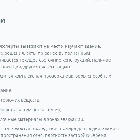
ки
Эксперты выезжают на место, изучают здание,
ые решения, акты по ранее выполненным
вается текущее состояние конструкций, наличие
нализации, других систем защиты.
одится комплексная проверка факторов, способных
:
вание;
 горючих веществ;
обность систем оповещения;
лочные материалы в зонах эвакуации.
ссчитываются последствия пожара для людей, здания,
ространения огня, плотность застройки, время