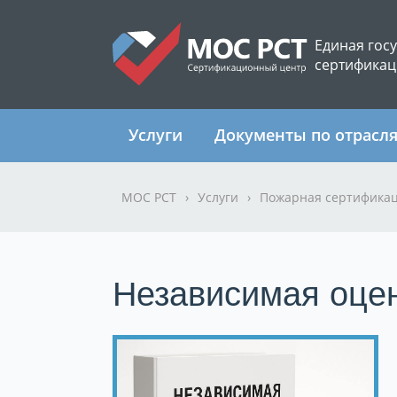
Единая гос
сертификац
Услуги
Документы по отрасл
МОС РСТ
›
Услуги
›
Пожарная сертифика
Независимая оцен