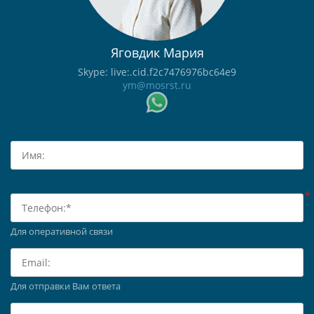
Яговдик Мария
Skype: live:.cid.f2c7476976bc64e9
ym@mosrst.ru
Для оперативной связи
Для отправки Вам ответа