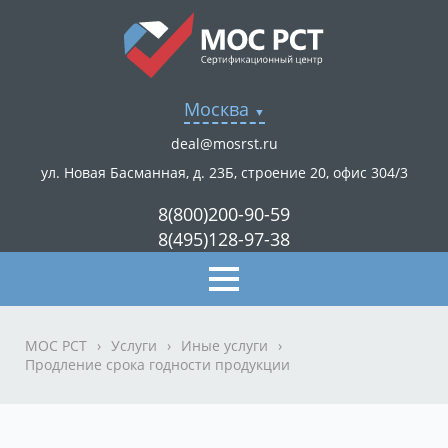
Москва
deal@mosrst.ru
ул. Новая Басманная, д. 23Б, строение 20, офис 304/3
8(800)200-90-59
8(495)128-97-38
МОС РСТ
›
Услуги
›
Иные услуги
›
Продление срока годности продукции