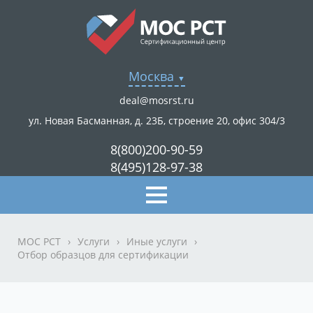
Москва
deal@mosrst.ru
ул. Новая Басманная, д. 23Б, строение 20, офис 304/3
8(800)200-90-59
8(495)128-97-38
МОС РСТ
›
Услуги
›
Иные услуги
›
Отбор образцов для сертификации