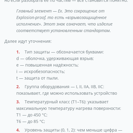
но если разобрать её по частям — всё становится понятно.
Главный элемент — Ex. Это сокращение от
Explosion-proof, то есть «взрывозащищённое
исполнение». Этот знак означает, что изделие
соответствует установленным стандартам.
Далее идут уточнения:
Тип защиты — обозначается буквами:
d — оболочка, удерживающая взрыв;
e — повышенная надёжность;
i — искробезопасность;
t — защита от пыли.
Группа оборудования — I, II, IIA, IIB, IIC:
показывает, где можно использовать устройство
Температурный класс (T1–T6): указывает
максимальную температуру нагрева поверхности:
T1 — до 450 °C;
T6 — до 85 °C;
Уровень защиты (0, 1, 2): чем меньше цифра —