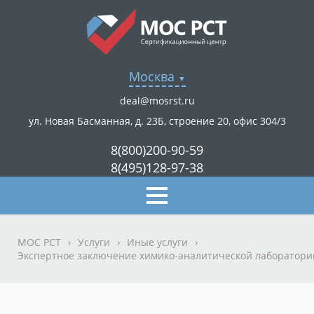
Москва
deal@mosrst.ru
ул. Новая Басманная, д. 23Б, строение 20, офис 304/3
8(800)200-90-59
8(495)128-97-38
МОС РСТ
›
Услуги
›
Иные услуги
›
Экспертное заключение химико-аналитической лаборатории