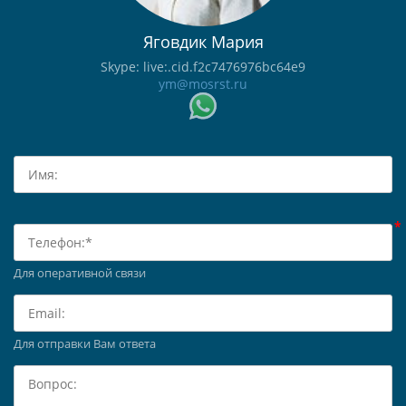
Яговдик Мария
Skype: live:.cid.f2c7476976bc64e9
ym@mosrst.ru
Для оперативной связи
Для отправки Вам ответа