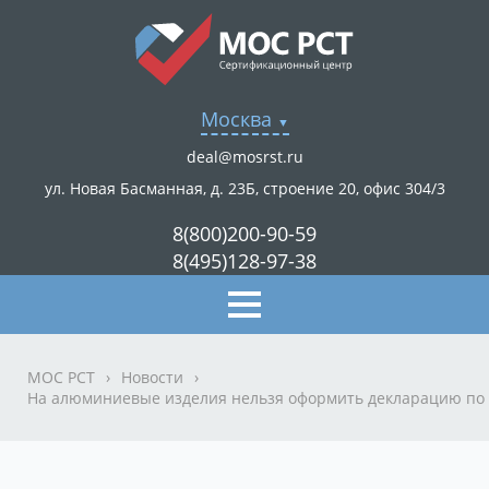
Москва
deal@mosrst.ru
ул. Новая Басманная, д. 23Б, строение 20, офис 304/3
8(800)200-90-59
8(495)128-97-38
МОС РСТ
›
Новости
›
На алюминиевые изделия нельзя оформить декларацию по