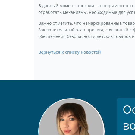
В данный момент проходит эксперимент по н
отработать механизмы, необходимые для ус
Важно отметить, что немаркированные товары
Заключительный этап проекта, связанный с ф
обеспечения безопасности детских товаров н
Вернуться к списку новостей
О
в