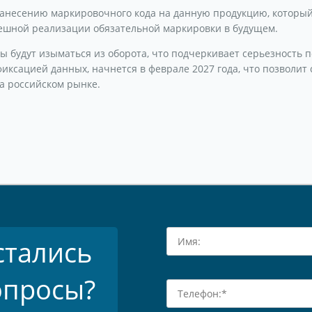
анесению маркировочного кода на данную продукцию, который 
пешной реализации обязательной маркировки в будущем.
 будут изыматься из оборота, что подчеркивает серьезность п
иксацией данных, начнется в феврале 2027 года, что позволит 
а российском рынке.
стались
опросы?