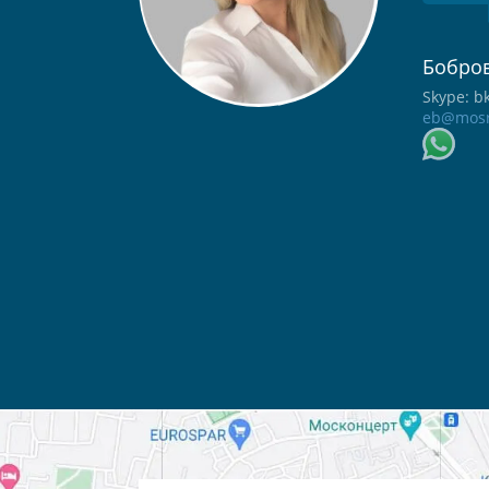
Бобров
Skype: b
eb@mosr