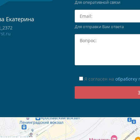
Для оперативной связи
а Екатерина
Для отправки Вам ответа
k_2372
st.ru
Я согласен на
обработку