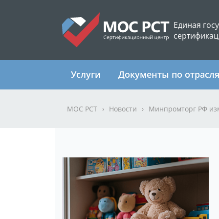
Единая гос
сертификац
Услуги
Документы по отрасл
МОС РСТ
›
Новости
›
Минпромторг РФ изм