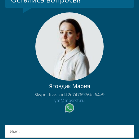
Яговдик Мария
Skype: live:.cid.f2c7476976bc64e9
ym@mosrst.ru