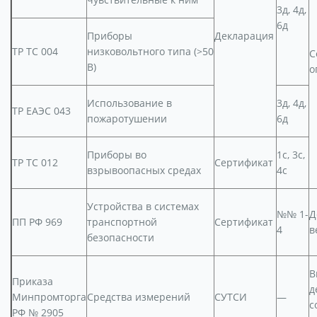
3д, 4д,
6д
Приборы
Декларация
ТР ТС 004
низковольтного типа (>50
С
В)
о
Использование в
3д, 4д,
ТР ЕАЭС 043
пожаротушении
6д
Приборы во
1с, 3с,
ТР ТС 012
Сертификат
взрывоопасных средах
4с
Устройства в системах
№№ 1-
Д
ПП РФ 969
транспортной
Сертификат
4
в
безопасности
В
Приказа
д
Минпромторга
Средства измерений
СУТСИ
—
с
РФ № 2905