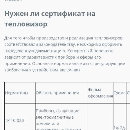
Нужен ли сертификат на
тепловизор
Для того чтобы производство и реализация тепловизоров
соответствовали законодательству, необходимо оформить
определенную документацию. Конкретный перечень
зависит от характеристик прибора и сферы его
применения. Основные нормативные акты, регулирующие
требования к устройствам, включают:
Форма
Нормативы
Область применения
Схемы
С
оформления
Приборы, создающие
электромагнитные
ТР ТС 020
помехи или
1д, 2д,
чувствительные к ним