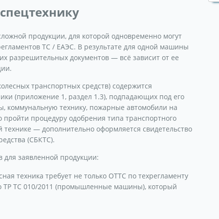
 спецтехнику
сложной продукции, для которой одновременно могут
егламентов ТС / ЕАЭС. В результате для одной машины
их разрешительных документов — всё зависит от ее
ции.
 колесных транспортных средств) содержится
ки (приложение 1, раздел 1.3), подпадающих под его
ы, коммунальную технику, пожарные автомобили на
мо пройти процедуру одобрения типа транспортного
ой технике — дополнительно оформляется свидетельство
редства (СБКТС).
 для заявленной продукции:
ная техника требует не только ОТТС по техрегламенту
по ТР ТС 010/2011 (промышленные машины), который