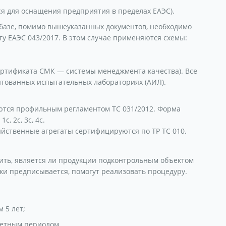
ся для оснащения предприятия в пределах ЕАЭС).
базе, помимо вышеуказанных документов, необходимо
у ЕАЭС 043/2017. В этом случае применяются схемы:
ертификата СМК — системы менеджмента качества). Все
итованных испытательных лабораториях (АИЛ).
тся профильным регламентом ТС 031/2012. Форма
, 2с, 3с, 4с.
яйственные агрегаты сертифицируются по ТР ТС 010.
ить, является ли продукции подконтрольным объектом
ки предписывается, помогут реализовать процедуру.
 5 лет;
ретным периодом.