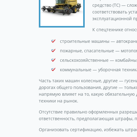
средство (ТС) — сло
соответствовать ус
эксплуатационной п
К спецтехнике относ
строительные машины — автокраны
пожарные, спасательные — мотопом
сельскохозяйственные — комбайны,
коммунальные — уборочная техника
Часть таких машин колесные, другие — гусе
дорогах общего пользования, другие — тольк
напрямую влияет на то, какую обязательную
техники на рынок.
Отсутствие правильно оформленных разреши
ответственность, предполагающая штрафы, п
Организовать сертификацию, избежать штраф