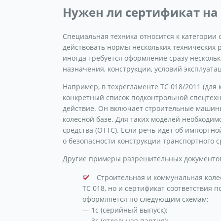
Нужен ли сертификат на
Специальная техника относится к категории 
действовать нормы нескольких технических р
иногда требуется оформление сразу нескольк
назначения, конструкции, условий эксплуата
Например, в техрегламенте ТС 018/2011 (для
конкретный список подконтрольной спецтехни
действие. Он включает строительные машин
колесной базе. Для таких моделей необходи
средства (ОТТС). Если речь идет об импортн
о безопасности конструкции транспортного с
Другие примеры разрешительных документов
Строительная и коммунальная колес
ТС 018, но и сертификат соответствия 
оформляется по следующим схемам:
— 1с (серийный выпуск);
— 3с (отдельная партия);