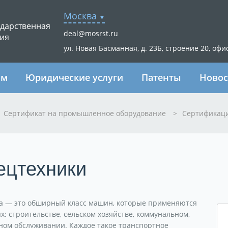
Москва
ударственная
deal@mosrst.ru
ия
ул. Новая Басманная, д. 23Б, строение 20, офи
ям
Юридические услуги
Патенты
Новос
Сертификат на промышленное оборудование
>
Сертификаци
ецтехники
а — это обширный класс машин, которые применяются
х: строительстве, сельском хозяйстве, коммунальном,
ном обслуживании. Каждое такое транспортное