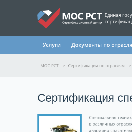
Единая гос
сертификац
Услуги
Документы по отрасл
МОС РСТ
>
Сертификация по отраслям
>
Сертификация сп
Специальная техник
в различных отрасля
аварийно-спасатель