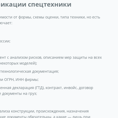
ификации спецтехники
мости от формы, схемы оценки, типа техники, но есть
лючает:
оссии;
ент с анализом рисков, описанием мер защиты на всех
некоторых моделей);
, технологическая документация;
ии ОГРН, ИНН фирмы;
нная декларация (ГТД), контракт, инвойс, договор
 документы на груз;
ализа конструкции, происхождения, назначения
кие документы обязательны, а какие — лишь при