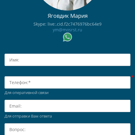
Яговдик Мария
Skype: live:.cid.f2c7476976bc64e9
ym@mosrst.ru
Для оперативной связи
Для отправки Вам ответа