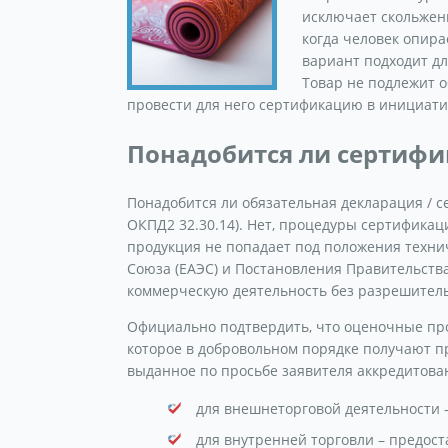
исключает скольжени
когда человек опира
вариант подходит д
Товар не подлежит 
провести для него сертификацию в инициати
Понадобится ли сертифик
Понадобится ли обязательная декларация / се
ОКПД2 32.30.14). Нет, процедуры сертификац
продукция не попадает под положения техни
Союза (ЕАЭС) и Постановления Правительств
коммерческую деятельность без разрешител
Официально подтвердить, что оценочные про
которое в добровольном порядке получают п
выданное по просьбе заявителя аккредитова
для внешнеторговой деятельности 
для внутренней торговли – предост