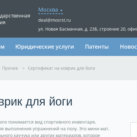
Москва
ударственная
deal@mosrst.ru
ия
ул. Новая Басманная, д. 23Б, строение 20, офи
ям
Юридические услуги
Патенты
Новос
Прочее
>
Сертификат на коврик для йоги
врик для йоги
оги понимается вид спортивного инвентаря,
я выполнения упражнений на полу. Это мини-мат,
ьного каучука или других материалов, которое