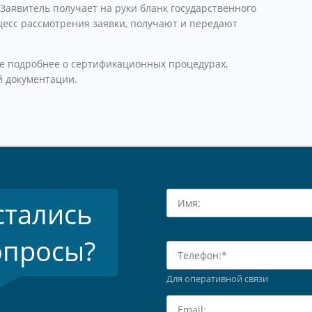
Заявитель получает на руки бланк государственного
цесс рассмотрения заявки, получают и передают
те подробнее о сертификационных процедурах,
 документации.
стались
опросы?
Для оперативной связи