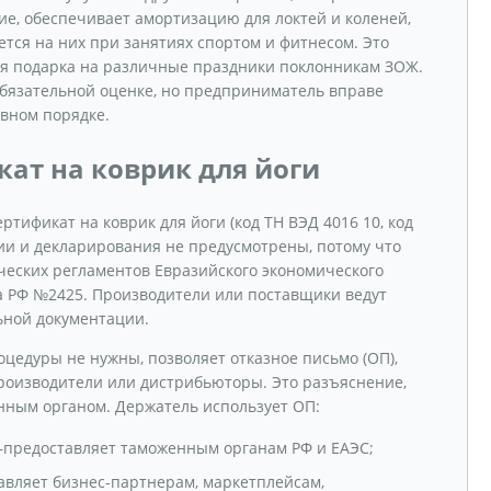
е, обеспечивает амортизацию для локтей и коленей,
ется на них при занятиях спортом и фитнесом. Это
ля подарка на различные праздники поклонникам ЗОЖ.
обязательной оценке, но предприниматель вправе
вном порядке.
ат на коврик для йоги
ртификат на коврик для йоги (код ТН ВЭД 4016 10, код
ии и декларирования не предусмотрены, потому что
ческих регламентов Евразийского экономического
а РФ №2425. Производители или поставщики ведут
ьной документации.
цедуры не нужны, позволяет отказное письмо (ОП),
роизводители или дистрибьюторы. Это разъяснение,
нным органом. Держатель использует ОП:
–предоставляет таможенным органам РФ и ЕАЭС;
авляет бизнес-партнерам, маркетплейсам,