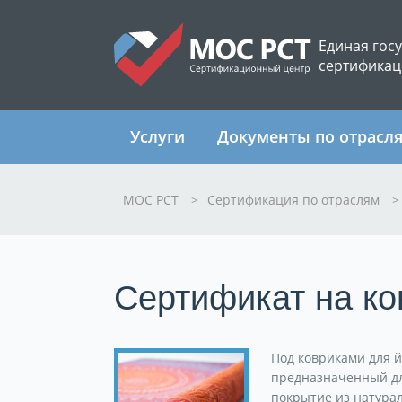
Единая гос
сертификац
Услуги
Документы по отрасл
МОС РСТ
>
Сертификация по отраслям
>
Сертификат на ко
Под ковриками для й
предназначенный дл
покрытие из натурал