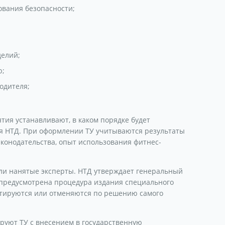
вания безопасности;
делий;
ю;
одителя;
ятия устанавливают, в каком порядке будет
ься НТД. При оформлении ТУ учитываются результаты
конодательства, опыт использования фитнес-
или нанятые эксперты. НТД утверждает генеральный
о предусмотрена процедура издания специального
ектируются или отменяются по решению самого
руют ТУ с внесением в государственную