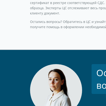
сертификат в реестре соответствующей СДС. 
образца. Эксперты ЦС отслеживают весь про
клиенту документ.
Остались вопросы? Обратитесь в ЦС и узнай
получите помощь в оформлении необходимой
О
в