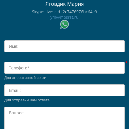
Яговдик Мария
Skype: live:.cid.f2c7476976bc64e9
ym@mosrst.ru
Для оперативной связи
Для отправки Вам ответа