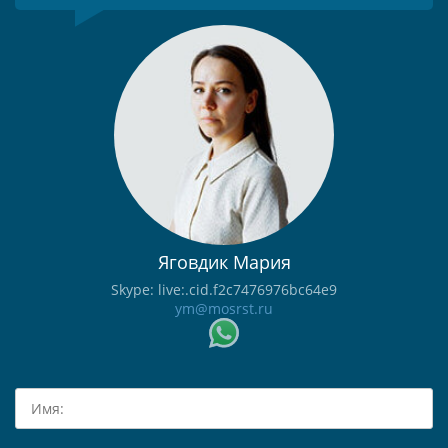
Яговдик Мария
Skype: live:.cid.f2c7476976bc64e9
ym@mosrst.ru