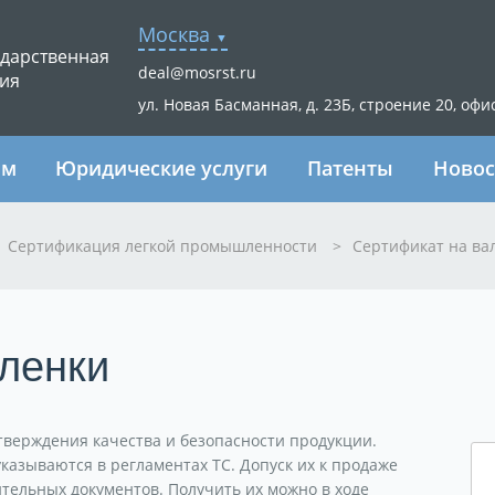
Москва
ударственная
deal@mosrst.ru
ия
ул. Новая Басманная, д. 23Б, строение 20, офи
ям
Юридические услуги
Патенты
Новос
Сертификация легкой промышленности
>
Сертификат на ва
ленки
тверждения качества и безопасности продукции.
указываются в регламентах ТС. Допуск их к продаже
тельных документов. Получить их можно в ходе