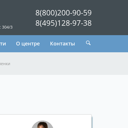
8(800)200-90-59
8(495)128-97-38
с 304/3
ти
О центре
Контакты
ленки