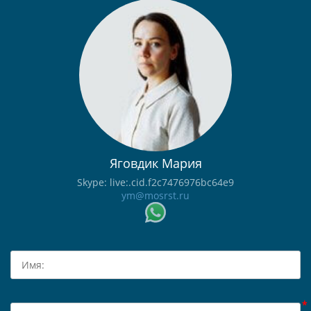
Яговдик Мария
Skype: live:.cid.f2c7476976bc64e9
ym@mosrst.ru