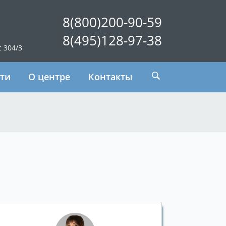
8(800)200-90-59
8(495)128-97-38
с 304/3
ти
О центре
Контакты