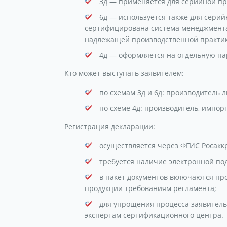
3д — применяется для серийной пр
6д — используется также для серий
сертифицирована система менеджмента 
надлежащей производственной практик
4д — оформляется на отдельную па
Кто может выступать заявителем:
по схемам 3д и 6д: производитель 
по схеме 4д: производитель, импо
Регистрация декларации:
осуществляется через ФГИС Росакк
требуется наличие электронной по
в пакет документов включаются пр
продукции требованиям регламента;
для упрощения процесса заявитель
экспертам сертификационного центра.