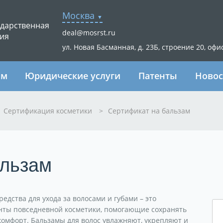
Москва
ударственная
deal@mosrst.ru
ия
ул. Новая Басманная, д. 23Б, строение 20, офи
ям
Юридические услуги
Патенты
Новос
Сертификация косметики
>
Сертификат на бальзам
альзам
редства для ухода за волосами и губами – это
ты повседневной косметики, помогающие сохранять
 комфорт. Бальзамы для волос увлажняют, укрепляют и