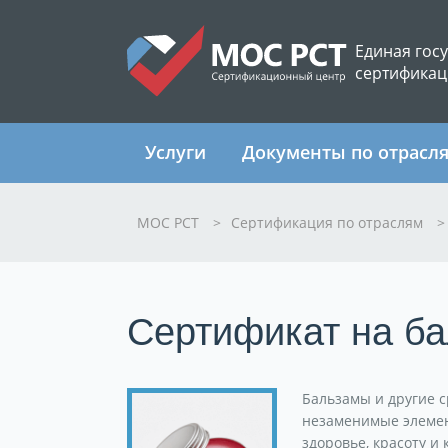
Единая гос
сертификац
Услуги
Документы по отрасл
МОС РСТ
>
Сертификация по отраслям
>
Сертификат на б
Бальзамы и другие с
незаменимые элемен
здоровье, красоту и